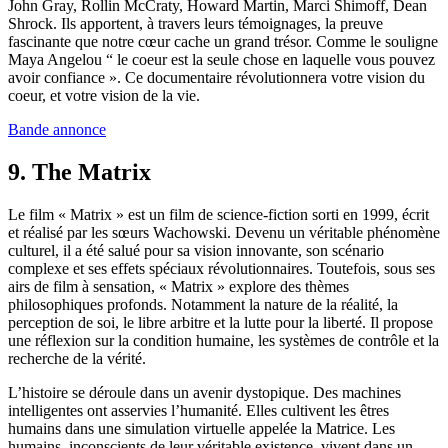
John Gray, Rollin McCraty, Howard Martin, Marci Shimoff, Dean
Shrock. Ils apportent, à travers leurs témoignages, la preuve
fascinante que notre cœur cache un grand trésor. Comme le souligne
Maya Angelou “ le coeur est la seule chose en laquelle vous pouvez
avoir confiance ». Ce documentaire révolutionnera votre vision du
coeur, et votre vision de la vie.
Bande annonce
9. The Matrix
Le film « Matrix » est un film de science-fiction sorti en 1999, écrit
et réalisé par les sœurs Wachowski. Devenu un véritable phénomène
culturel, il a été salué pour sa vision innovante, son scénario
complexe et ses effets spéciaux révolutionnaires. Toutefois, sous ses
airs de film à sensation, « Matrix » explore des thèmes
philosophiques profonds. Notamment la nature de la réalité, la
perception de soi, le libre arbitre et la lutte pour la liberté. Il propose
une réflexion sur la condition humaine, les systèmes de contrôle et la
recherche de la vérité.
L’histoire se déroule dans un avenir dystopique. Des machines
intelligentes ont asservies l’humanité. Elles cultivent les êtres
humains dans une simulation virtuelle appelée la Matrice. Les
humains, inconscients de leur véritable existence, vivent dans un